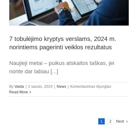
indėlis?
7 tobulėjimo kryptys verslams, 2024 m.
norintiems pagerinti veiklos rezultatus
Naujieji metai – puikus atskaitos taškas, jei
norite dar labiau [...]
įraše
By
Vaida
|
2 sausio, 2024
|
News
|
Komentavimas išjungtas
7
Read More
tobulėjimo
kryptys
verslams,
2024
m.
1
2
Next
norintiems
pagerinti
veiklos