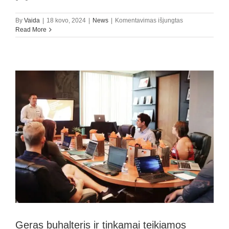
įraše
By
Vaida
|
18 kovo, 2024
|
News
|
Komentavimas išjungtas
Įmonės
Read More
finansų
valdymas:
kada
ir
kodėl
verta
pirkti
finansų
direktoriaus
paslaugą?
Geras buhalteris ir tinkamai teikiamos