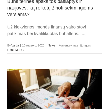
Buhalterinės apskaitos paslaptys ir
naujovės: ką reikėtų žinoti sėkmingiems
verslams?
Už kiekvienos įmonės finansų vairo stovi
patikimas bei kvalifikuotas buhalteris. [...]
įraše
By
Vaida
|
10 rugsėjo, 2025
|
News
|
Komentavimas išjungtas
Buhalterinės
Read More
apskaitos
paslaptys
ir
naujovės:
ką
reikėtų
žinoti
sėkmingiems
verslams?