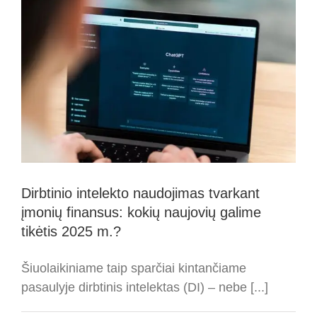
iššūkiai
ir
praktiniai
patarimai
įmonėms
Dirbtinio intelekto naudojimas tvarkant
įmonių finansus: kokių naujovių galime
tikėtis 2025 m.?
Šiuolaikiniame taip sparčiai kintančiame
pasaulyje dirbtinis intelektas (DI) – nebe [...]