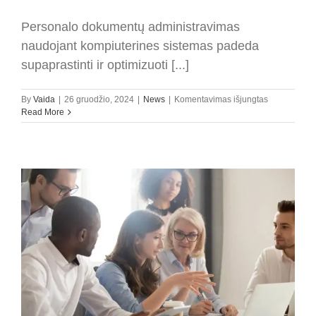
Personalo dokumentų administravimas
naudojant kompiuterines sistemas padeda
supaprastinti ir optimizuoti [...]
įraše
By
Vaida
|
26 gruodžio, 2024
|
News
|
Komentavimas išjungtas
Personalo
Read More
dokumentų
administrav
ir
kompiuterin
sistemos