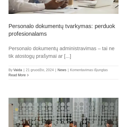
Personalo dokumentų tvarkymas: perduok
profesionalams
Personalo dokumentų administravimas – tai ne
tik atostogų prašymai ar [...]
įraše
By
Vaida
|
21 gruodžio, 2024
|
News
|
Komentavimas išjungtas
Personalo
Read More
dokumentų
tvarkymas:
perduok
profesional