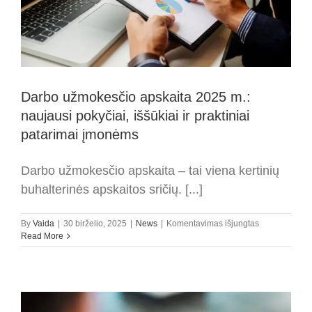
Darbo užmokesčio apskaita 2025 m.:
naujausi pokyčiai, iššūkiai ir praktiniai
patarimai įmonėms
Darbo užmokesčio apskaita – tai viena kertinių
buhalterinės apskaitos sričių. [...]
įraše
By
Vaida
|
30 birželio, 2025
|
News
|
Komentavimas išjungtas
Darbo
Read More
užmokesčio
apskaita
2025
m.:
naujausi
pokyčiai,