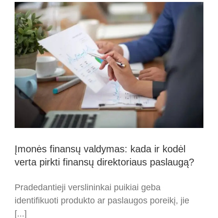
jas
paveikė
dirbtinis
intelektas?
Įmonės finansų valdymas: kada ir kodėl
verta pirkti finansų direktoriaus paslaugą?
Pradedantieji verslininkai puikiai geba
identifikuoti produkto ar paslaugos poreikį, jie
[...]