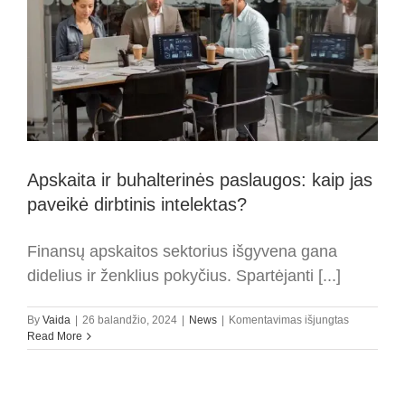
Apskaita ir buhalterinės paslaugos: kaip jas
paveikė dirbtinis intelektas?
Finansų apskaitos sektorius išgyvena gana
didelius ir ženklius pokyčius. Spartėjanti [...]
įraše
By
Vaida
|
26 balandžio, 2024
|
News
|
Komentavimas išjungtas
Apskaita
Read More
ir
buhalterinė
paslaugos:
kaip