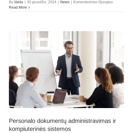
įraše
By
Vaida
|
30 gruodžio, 2024
|
News
|
Komentavimas išjungtas
Dirbtinio
Read More
intelekto
naudojimas
tvarkant
įmonių
finansus:
kokių
naujovių
galime
tikėtis
2025
m.?
Personalo dokumentų administravimas ir
kompiuterinės sistemos