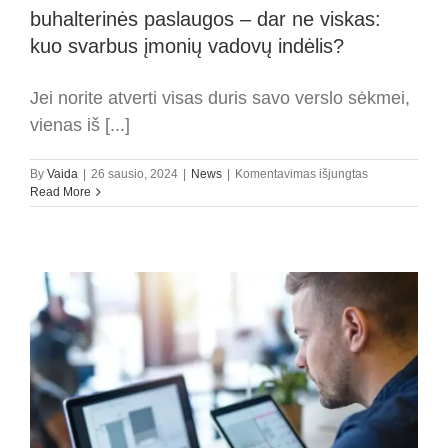
buhalterinės paslaugos – dar ne viskas:
kuo svarbus įmonių vadovų indėlis?
Jei norite atverti visas duris savo verslo sėkmei,
vienas iš [...]
įraše
By
Vaida
|
26 sausio, 2024
|
News
|
Komentavimas išjungtas
Geras
Read More
buhalteris
ir
tinkamai
teikiamos
buhalterinės
paslaugos
–
dar
ne
viskas:
kuo
svarbus
įmonių
vadovų