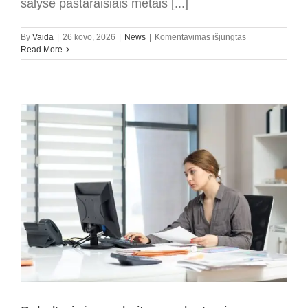
šalyse pastaraisiais metais [...]
įraše
By
Vaida
|
26 kovo, 2026
|
News
|
Komentavimas išjungtas
Dokumentų
Read More
skaitmeninimas:
kas
tai
ir
kam
jis
gali
būti
naudingas?