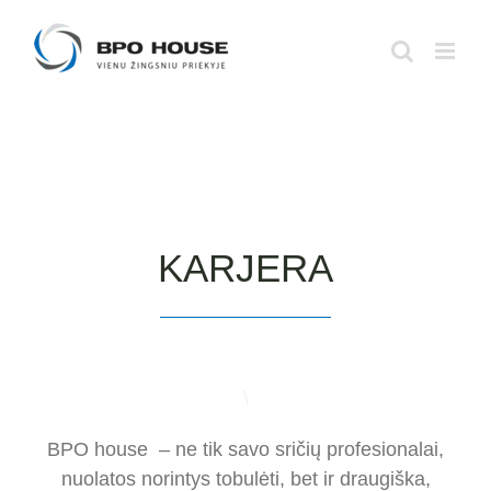
Skip
to
content
KARJERA
\
BPO house – ne tik savo sričių profesionalai,
nuolatos norintys tobulėti, bet ir draugiška,