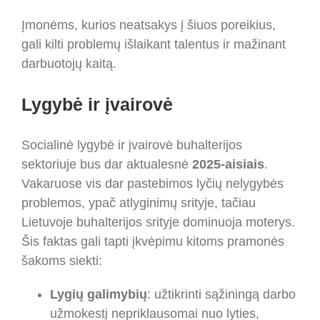
Įmonėms, kurios neatsakys į šiuos poreikius,
gali kilti problemų išlaikant talentus ir mažinant
darbuotojų kaitą.
Lygybė ir įvairovė
Socialinė lygybė ir įvairovė buhalterijos
sektoriuje bus dar aktualesnė
2025-aisiais
.
Vakaruose vis dar pastebimos lyčių nelygybės
problemos, ypač atlyginimų srityje, tačiau
Lietuvoje buhalterijos srityje dominuoja moterys.
Šis faktas gali tapti įkvėpimu kitoms pramonės
šakoms siekti:
Lygių galimybių
: užtikrinti sąžiningą darbo
užmokestį nepriklausomai nuo lyties,