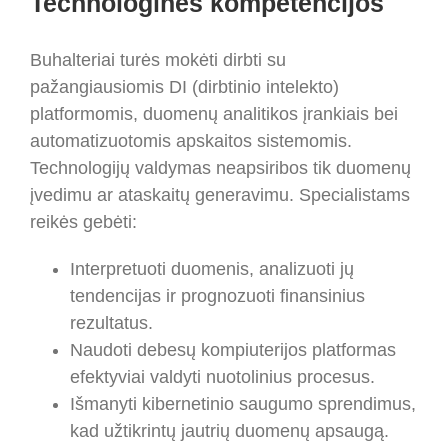
Technologinės kompetencijos
Buhalteriai turės mokėti dirbti su
pažangiausiomis DI (dirbtinio intelekto)
platformomis, duomenų analitikos įrankiais bei
automatizuotomis apskaitos sistemomis.
Technologijų valdymas neapsiribos tik duomenų
įvedimu ar ataskaitų generavimu. Specialistams
reikės gebėti:
Interpretuoti duomenis, analizuoti jų
tendencijas ir prognozuoti finansinius
rezultatus.
Naudoti debesų kompiuterijos platformas
efektyviai valdyti nuotolinius procesus.
Išmanyti kibernetinio saugumo sprendimus,
kad užtikrintų jautrių duomenų apsaugą.