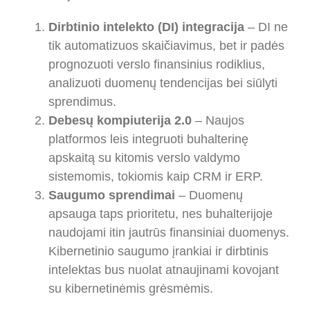
Dirbtinio intelekto (DI) integracija
– DI ne
tik automatizuos skaičiavimus, bet ir padės
prognozuoti verslo finansinius rodiklius,
analizuoti duomenų tendencijas bei siūlyti
sprendimus.
Debesų kompiuterija 2.0
– Naujos
platformos leis integruoti buhalterinę
apskaitą su kitomis verslo valdymo
sistemomis, tokiomis kaip CRM ir ERP.
Saugumo sprendimai
– Duomenų
apsauga taps prioritetu, nes buhalterijoje
naudojami itin jautrūs finansiniai duomenys.
Kibernetinio saugumo įrankiai ir dirbtinis
intelektas bus nuolat atnaujinami kovojant
su kibernetinėmis grėsmėmis.