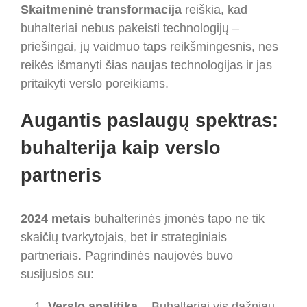
Skaitmeninė transformacija
reiškia, kad
buhalteriai nebus pakeisti technologijų –
priešingai, jų vaidmuo taps reikšmingesnis, nes
reikės išmanyti šias naujas technologijas ir jas
pritaikyti verslo poreikiams.
Augantis paslaugų spektras:
buhalterija kaip verslo
partneris
2024 metais
buhalterinės įmonės tapo ne tik
skaičių tvarkytojais, bet ir strateginiais
partneriais. Pagrindinės naujovės buvo
susijusios su:
Verslo analitika
– Buhalteriai vis dažniau