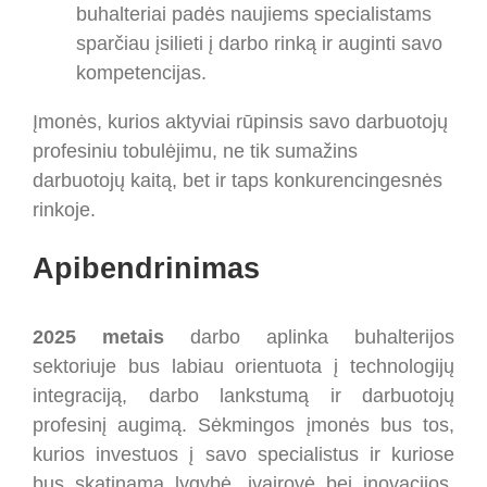
buhalteriai padės naujiems specialistams
sparčiau įsilieti į darbo rinką ir auginti savo
kompetencijas.
Įmonės, kurios aktyviai rūpinsis savo darbuotojų
profesiniu tobulėjimu, ne tik sumažins
darbuotojų kaitą, bet ir taps konkurencingesnės
rinkoje.
Apibendrinimas
2025 metais
darbo aplinka buhalterijos
sektoriuje bus labiau orientuota į technologijų
integraciją, darbo lankstumą ir darbuotojų
profesinį augimą. Sėkmingos įmonės bus tos,
kurios investuos į savo specialistus ir kuriose
bus skatinama lygybė, įvairovė bei inovacijos.