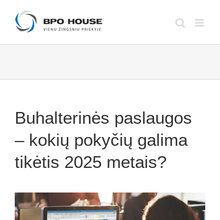
Skip
to
content
Buhalterinės paslaugos
– kokių pokyčių galima
tikėtis 2025 metais?