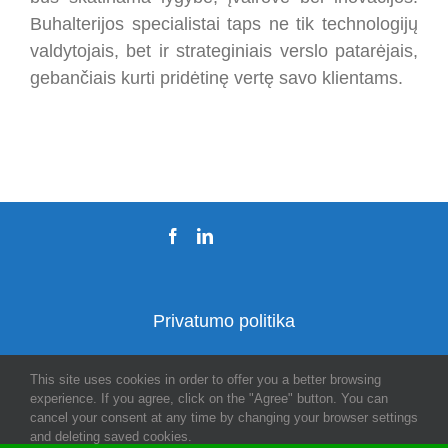
Buhalterijos specialistai taps ne tik technologijų
valdytojais, bet ir strateginiais verslo patarėjais,
gebančiais kurti pridėtinę vertę savo klientams.
Privatumo politika
This site uses cookies in order to offer you a better browsing
experience. If you agree, click on the "Agree" button. You can
© 2026 Visos teisės priklauso BPO House
cancel your consent at any time by changing your browser settings
and deleting saved cookies.